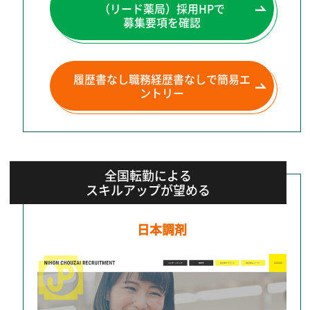
（リード薬局）
採用HPで
募集要項を確認
履歴書なし職務経歴書なしで
簡易エ
ントリー
全国転勤による
スキルアップが望める
日本調剤