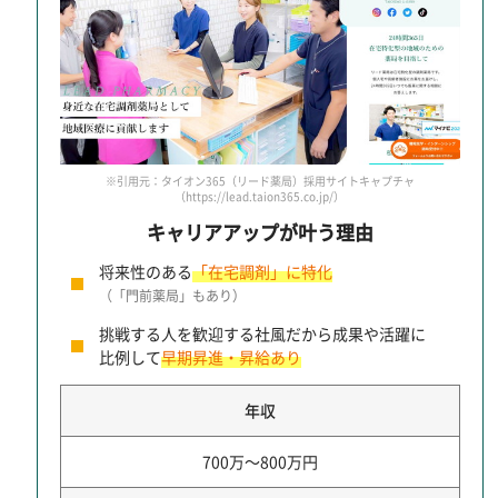
※引用元：タイオン365（リード薬局）採用サイトキャプチャ
（https://lead.taion365.co.jp/）
キャリアアップが叶う理由
将来性のある
「在宅調剤」に特化
（「門前薬局」もあり）
挑戦する人を歓迎する社風だから成果や活躍に
比例して
早期昇進・昇給あり
年収
700万～800万円