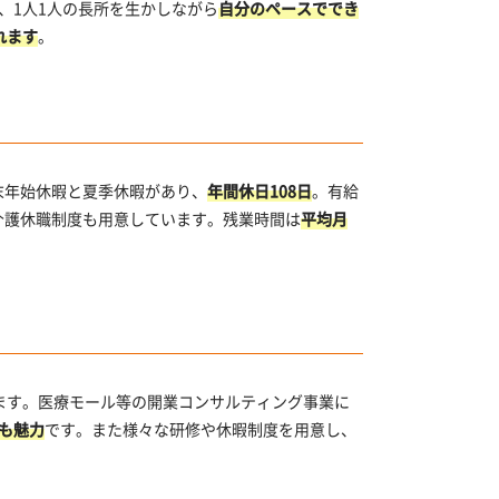
、1人1人の長所を生かしながら
自分のペースででき
れます
。
末年始休暇と夏季休暇があり、
年間休日108日
。有給
介護休職制度も用意しています。残業時間は
平均月
ます。医療モール等の開業コンサルティング事業に
も魅力
です。また様々な研修や休暇制度を用意し、