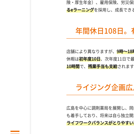
険・厚生年金）、雇用保険、労災保
るeラーニング
を採用し、成長でき
年間休日108日
店舗により異なりますが、
9時～1
休暇は
初年度10日
、次年度11日で
10時間
で、
残業手当も支給
されます
ライジング企画広
広島を中心に調剤薬局を展開し、岡
も着手しており、将来は自ら独立開
ライフワークバランスがとりやすい