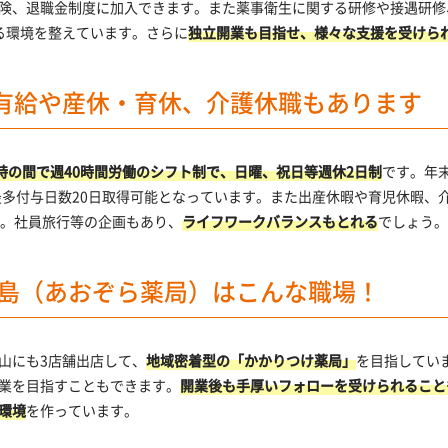
険、退職金制度に加入できます。また薬事衛生に関する研修や接遇研修
る環境を整えています。さらに
独立開業も目指せ、様々な支援を受けら
。有給や産休・育休、介護休職もあります
8時の間で週40時間労働のシフト制で、日曜、祝日等週休2日制
です。年
最多付与日数20日取得可能となっています。また出産休暇や育児休暇、
。社員旅行等の企画もあり、
ライフワークバランスもとれる
でしょう。
島（あおぞら薬局）はこんな職場！
山にも3店舗出店して、
地域密着型の「かかりつけ薬局」
を目指してい
業を目指すこともできます。
開業後も手厚いフォローを受けられること
環境
を作っています。