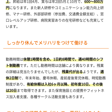
上
。昇給は年1回4月、賞与は年2回5月と10月で、
600～800万
円
になります。また新人研修やコミュニケーション能力向上研
修、マナー研修、外部部研修（参加費、交通費全額支給）、窓
口レベルアップ研修、病院実習ありの在宅研修なども充実して
います。
しっかり休んでメリハリをつけて働ける
勤務時間は
休憩1時間を含め、1日約8時間で、週40時間のシフ
ト制勤務
です。ただし勤務時間は店舗により異なります。残業
の詳細は見当たりませんでしたが、
残業代が出る
ようです。
週
休2日制
で、年末年始、慶弔休暇、産前産後育児休暇、時短勤務
制度があり、
有給休暇は入社6ヶ月以降、初年度10日、その後
は20日
まで取得できます。また保育施設との提携やフィットネ
ス加入者支援、各種サークル活動支援もあります。