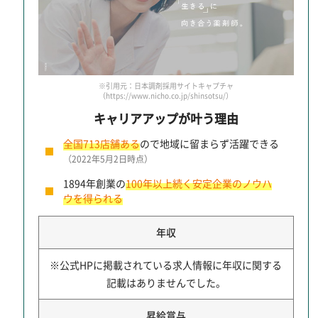
※引用元：日本調剤採用サイトキャプチャ
（https://www.nicho.co.jp/shinsotsu/）
キャリアアップが叶う理由
全国713店舗ある
ので地域に留まらず活躍できる
（2022年5月2日時点）
1894年創業の
100年以上続く安定企業のノウハ
ウを得られる
年収
※公式HPに掲載されている求人情報に年収に関する
記載はありませんでした。
昇給賞与