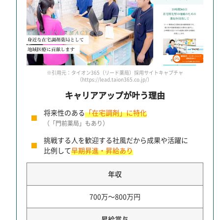
※引用元：タイオン365（リード薬局）採用サイトキャプチャ
（https://lead.taion365.co.jp/）
キャリアアップが叶う理由
将来性のある
「在宅調剤」に特化
（「門前薬局」もあり）
挑戦する人を歓迎する社風だから成果や活躍に
比例して
早期昇進・昇給あり
年収
700万～800万円
昇給賞与