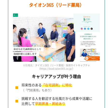
タイオン365（リード薬局）
※引用元：タイオン365（リード薬局）採用サイトキャプチャ
（https://lead.taion365.co.jp/）
キャリアアップが叶う理由
将来性のある
「在宅調剤」に特化
（「門前薬局」もあり）
挑戦する人を歓迎する社風だから成果や活躍に
比例して
早期昇進・昇給あり