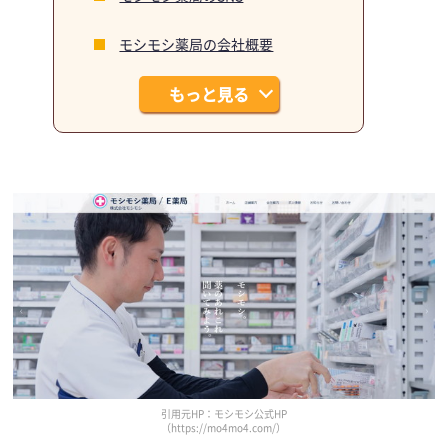
モシモシ薬局の会社概要
もっと見る
引用元HP：モシモシ公式HP
（https://mo4mo4.com/）