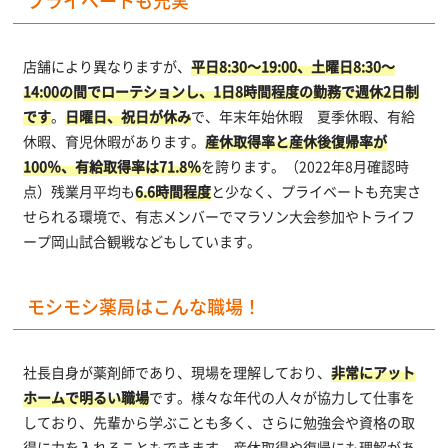
プライベートも充実
店舗により異なりますが、
平日8:30～19:00、土曜日8:30～
14:00の間でローテションし、1日8時間程度の勤務で週休2日制
です
。
日曜日、祝日が休み
で、年末年始休暇 夏季休暇、有給
休暇、育児休暇があります。
産休取得率と産休後復帰率が
100％、有給取得率は71.8％
を誇ります。（2022年8月確認時
点）残業月平均も
6.6時間程度
と少なく、プライベートも充実さ
せられる環境で、有志メンバーでマラソン大会参加やトライフ
ープ岡山試合観戦などもしています。
モシモシ薬局はこんな職場！
社長自身が薬剤師であり、現場を理解しており、
非常にアット
ホームで明るい職場
です。様々な年代の人々が協力して仕事を
しており、先輩から学ぶことも多く、さらに勉強会や資格の取
得に力を入れることもできます。産休取得や復帰にも理解があ