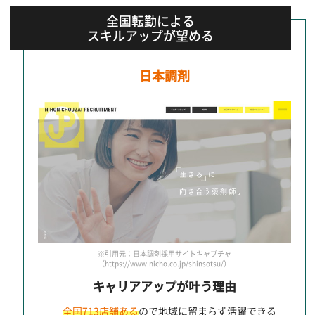
全国転勤による
スキルアップが望める
日本調剤
※引用元：日本調剤採用サイトキャプチャ
（https://www.nicho.co.jp/shinsotsu/）
キャリアアップが叶う理由
全国713店舗ある
ので地域に留まらず活躍できる