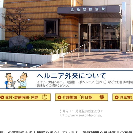
引用元HP：児島聖康病院公式HP
（http://www.seikoh-hp.or.jp/）
院」の薬剤師の求人情報を紹介しています。勤務時間や昇給賞与の有無