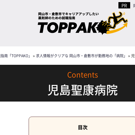
南「TOPPAKO」
»
求人情報がクリアな 岡山市・倉敷市が勤務地の「病院」
»
児
児島聖康病院