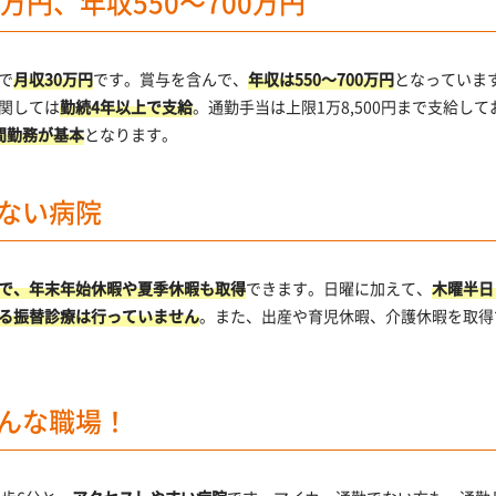
万円、年収550～700万円
で
月収30万円
です。賞与を含んで、
年収は550～700万円
となっていま
関しては
勤続4年以上で支給
。通勤手当は上限1万8,500円まで支給
間勤務が基本
となります。
ない病院
で、年末年始休暇や夏季休暇も取得
できます。日曜に加えて、
木曜半日
る振替診療は行っていません
。また、出産や育児休暇、介護休暇を取得
んな職場！