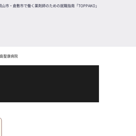
岡山市・倉敷市で働く薬剤師のための就職指南「TOPPAKO」
島聖康病院